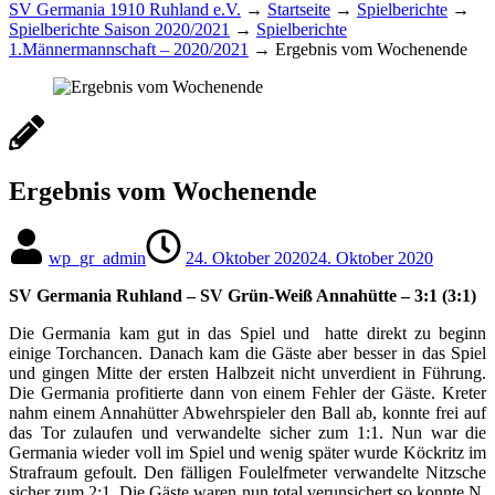
SV Germania 1910 Ruhland e.V.
→
Startseite
→
Spielberichte
→
Spielberichte Saison 2020/2021
→
Spielberichte
1.Männermannschaft – 2020/2021
→
Ergebnis vom Wochenende
Ergebnis vom Wochenende
wp_gr_admin
24. Oktober 2020
24. Oktober 2020
SV Germania Ruhland – SV Grün-Weiß Annahütte – 3:1 (3:1)
Die Germania kam gut in das Spiel und hatte direkt zu beginn
einige Torchancen. Danach kam die Gäste aber besser in das Spiel
und gingen Mitte der ersten Halbzeit nicht unverdient in Führung.
Die Germania profitierte dann von einem Fehler der Gäste. Kreter
nahm einem Annahütter Abwehrspieler den Ball ab, konnte frei auf
das Tor zulaufen und verwandelte sicher zum 1:1. Nun war die
Germania wieder voll im Spiel und wenig später wurde Köckritz im
Strafraum gefoult. Den fälligen Foulelfmeter verwandelte Nitzsche
sicher zum 2:1. Die Gäste waren nun total verunsichert so konnte N.