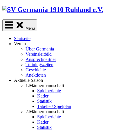
Skip
to
content
Menu
Startseite
Verein
Über Germania
Vereinsleitbild
Ansprechpartner
Trainingszeiten
Geschichte
Anekdoten
Aktuelle Saison
1.Männermannschaft
Spielberichte
Kader
Statistik
Tabelle / Spielplan
2.Männermannschaft
Spielberichte
Kader
Statistik