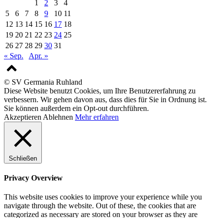
1
2
3
4
5
6
7
8
9
10
11
12
13
14
15
16
17
18
19
20
21
22
23
24
25
26
27
28
29
30
31
« Sep.
Apr. »
© SV Germania Ruhland
Diese Website benutzt Cookies, um Ihre Benutzererfahrung zu
verbessern. Wir gehen davon aus, dass dies für Sie in Ordnung ist.
Sie können außerdem ein Opt-out durchführen.
Akzeptieren
Ablehnen
Mehr erfahren
Schließen
Privacy Overview
This website uses cookies to improve your experience while you
navigate through the website. Out of these, the cookies that are
categorized as necessary are stored on your browser as they are