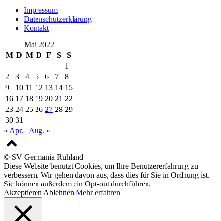
Impressum
Datenschutzerklärung
Kontakt
Mai 2022
M
D
M
D
F
S
S
1
2
3
4
5
6
7
8
9
10
11
12
13
14
15
16
17
18
19
20
21
22
23
24
25
26
27
28
29
30
31
« Apr.
Aug. »
© SV Germania Ruhland
Diese Website benutzt Cookies, um Ihre Benutzererfahrung zu
verbessern. Wir gehen davon aus, dass dies für Sie in Ordnung ist.
Sie können außerdem ein Opt-out durchführen.
Akzeptieren
Ablehnen
Mehr erfahren