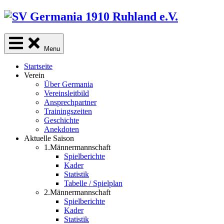
Skip
to
content
Menu
Startseite
Verein
Über Germania
Vereinsleitbild
Ansprechpartner
Trainingszeiten
Geschichte
Anekdoten
Aktuelle Saison
1.Männermannschaft
Spielberichte
Kader
Statistik
Tabelle / Spielplan
2.Männermannschaft
Spielberichte
Kader
Statistik