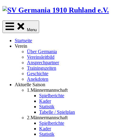
Skip
to
content
Menu
Startseite
Verein
Über Germania
Vereinsleitbild
Ansprechpartner
Trainingszeiten
Geschichte
Anekdoten
Aktuelle Saison
1.Männermannschaft
Spielberichte
Kader
Statistik
Tabelle / Spielplan
2.Männermannschaft
Spielberichte
Kader
Statistik