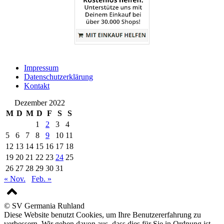
Impressum
Datenschutzerklärung
Kontakt
Dezember 2022
M
D
M
D
F
S
S
1
2
3
4
5
6
7
8
9
10
11
12
13
14
15
16
17
18
19
20
21
22
23
24
25
26
27
28
29
30
31
« Nov.
Feb. »
© SV Germania Ruhland
Diese Website benutzt Cookies, um Ihre Benutzererfahrung zu
verbessern. Wir gehen davon aus, dass dies für Sie in Ordnung ist.