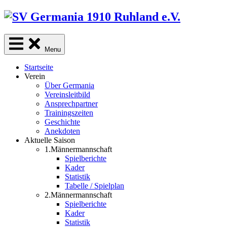
Skip
to
content
Menu
Startseite
Verein
Über Germania
Vereinsleitbild
Ansprechpartner
Trainingszeiten
Geschichte
Anekdoten
Aktuelle Saison
1.Männermannschaft
Spielberichte
Kader
Statistik
Tabelle / Spielplan
2.Männermannschaft
Spielberichte
Kader
Statistik