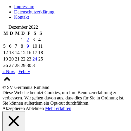
Impressum
Datenschutzerklärung
Kontakt
Dezember 2022
M
D
M
D
F
S
S
1
2
3
4
5
6
7
8
9
10
11
12
13
14
15
16
17
18
19
20
21
22
23
24
25
26
27
28
29
30
31
« Nov.
Feb. »
© SV Germania Ruhland
Diese Website benutzt Cookies, um Ihre Benutzererfahrung zu
verbessern. Wir gehen davon aus, dass dies für Sie in Ordnung ist.
Sie können außerdem ein Opt-out durchführen.
Akzeptieren
Ablehnen
Mehr erfahren