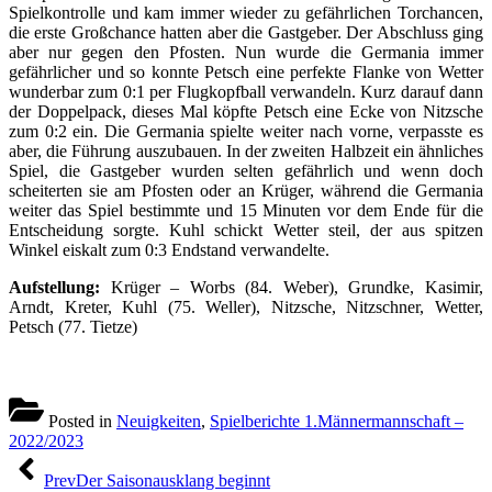
Spielkontrolle und kam immer wieder zu gefährlichen Torchancen,
die erste Großchance hatten aber die Gastgeber. Der Abschluss ging
aber nur gegen den Pfosten. Nun wurde die Germania immer
gefährlicher und so konnte Petsch eine perfekte Flanke von Wetter
wunderbar zum 0:1 per Flugkopfball verwandeln. Kurz darauf dann
der Doppelpack, dieses Mal köpfte Petsch eine Ecke von Nitzsche
zum 0:2 ein. Die Germania spielte weiter nach vorne, verpasste es
aber, die Führung auszubauen. In der zweiten Halbzeit ein ähnliches
Spiel, die Gastgeber wurden selten gefährlich und wenn doch
scheiterten sie am Pfosten oder an Krüger, während die Germania
weiter das Spiel bestimmte und 15 Minuten vor dem Ende für die
Entscheidung sorgte. Kuhl schickt Wetter steil, der aus spitzen
Winkel eiskalt zum 0:3 Endstand verwandelte.
Aufstellung:
Krüger – Worbs (84. Weber), Grundke, Kasimir,
Arndt, Kreter, Kuhl (75. Weller), Nitzsche, Nitzschner, Wetter,
Petsch (77. Tietze)
Posted in
Neuigkeiten
,
Spielberichte 1.Männermannschaft –
2022/2023
Beitragsnavigation
Prev
Der Saisonausklang beginnt