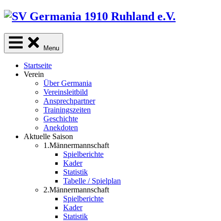
Skip
to
content
Menu
Startseite
Verein
Über Germania
Vereinsleitbild
Ansprechpartner
Trainingszeiten
Geschichte
Anekdoten
Aktuelle Saison
1.Männermannschaft
Spielberichte
Kader
Statistik
Tabelle / Spielplan
2.Männermannschaft
Spielberichte
Kader
Statistik