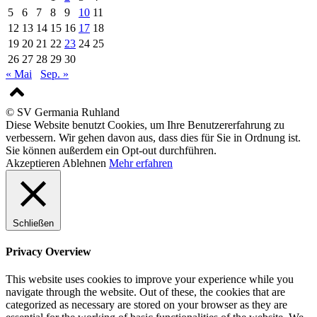
5
6
7
8
9
10
11
12
13
14
15
16
17
18
19
20
21
22
23
24
25
26
27
28
29
30
« Mai
Sep. »
© SV Germania Ruhland
Diese Website benutzt Cookies, um Ihre Benutzererfahrung zu
verbessern. Wir gehen davon aus, dass dies für Sie in Ordnung ist.
Sie können außerdem ein Opt-out durchführen.
Akzeptieren
Ablehnen
Mehr erfahren
Schließen
Privacy Overview
This website uses cookies to improve your experience while you
navigate through the website. Out of these, the cookies that are
categorized as necessary are stored on your browser as they are