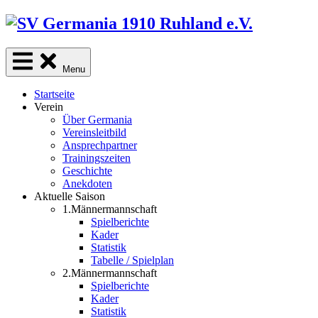
Skip
to
content
Menu
Startseite
Verein
Über Germania
Vereinsleitbild
Ansprechpartner
Trainingszeiten
Geschichte
Anekdoten
Aktuelle Saison
1.Männermannschaft
Spielberichte
Kader
Statistik
Tabelle / Spielplan
2.Männermannschaft
Spielberichte
Kader
Statistik