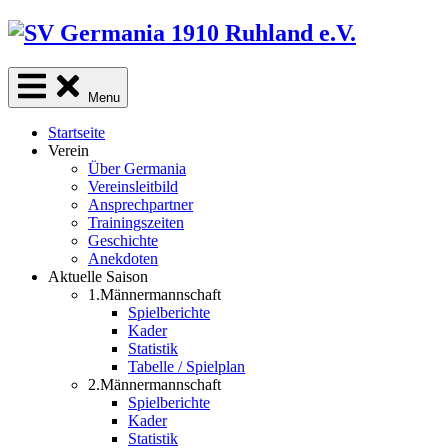
Skip
to
content
Menu
Startseite
Verein
Über Germania
Vereinsleitbild
Ansprechpartner
Trainingszeiten
Geschichte
Anekdoten
Aktuelle Saison
1.Männermannschaft
Spielberichte
Kader
Statistik
Tabelle / Spielplan
2.Männermannschaft
Spielberichte
Kader
Statistik