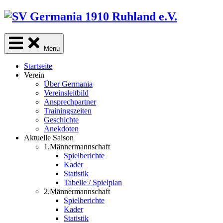
Skip
to
content
Menu
Startseite
Verein
Über Germania
Vereinsleitbild
Ansprechpartner
Trainingszeiten
Geschichte
Anekdoten
Aktuelle Saison
1.Männermannschaft
Spielberichte
Kader
Statistik
Tabelle / Spielplan
2.Männermannschaft
Spielberichte
Kader
Statistik