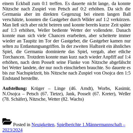
einem Eckball zum 0:1 treffen. Es dauerte nicht lange, da konnte
Nitzsche nach Zuspiel von Petsch auf 0:2 erhöhen. Da sich die
Germania aber im direkten Gegenzug bei einem langen Ball
verschätzte, konnten die Gastgeber durch Wilder auf 1:2 verkürzen.
Man ließ sich aber nicht beirren und konnte bereits kurze Zeit später
auf 1:3 erhöhen, Weller bediente Wetter der vollendete. Danach
konnte man sich viele Chancen erarbeiten, aber scheiterte immer
wieder an Taupitz im Tor der Gastgeber, die Gastgeber kamen nur
selten zu Entlastungsangriffen. In der zweiten Halbzeit ein ähnliches
Spiel, die Germania dominierte das Spiel, vergab, aber etliche
Torchancen. Trotzdem konnte man kurz nach wieder Anpfiff auf 1:4
erhöhen, nach dem Posselt seine Flanke von Nitzsche abgefälscht
bei Wetter landete, der nur noch einschieben brauchte. So dauerte es
bis zur Nachspielzeit, bis Nitzsche nach Zuspiel von Osojca den 1:5
Endstand herstellte.
Aufstellung:
Krüger – Linge (46. Arndt), Worbs, Kasimir,
N.Osojca – Petsch (67. Tietze), Jank, Posselt (67. Kreter), Weller
(78. Schäfer), Nitzsche, Wetter (82. Wachs)
Posted in
Neuigkeiten
,
Spielberichte 1.Männermannschaft –
2023/2024