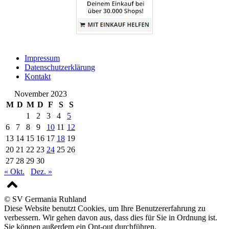
Impressum
Datenschutzerklärung
Kontakt
November 2023
M
D
M
D
F
S
S
1
2
3
4
5
6
7
8
9
10
11
12
13
14
15
16
17
18
19
20
21
22
23
24
25
26
27
28
29
30
« Okt.
Dez. »
© SV Germania Ruhland
Diese Website benutzt Cookies, um Ihre Benutzererfahrung zu
verbessern. Wir gehen davon aus, dass dies für Sie in Ordnung ist.
Sie können außerdem ein Opt-out durchführen.