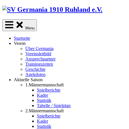
Skip
to
content
Menu
Startseite
Verein
Über Germania
Vereinsleitbild
Ansprechpartner
Trainingszeiten
Geschichte
Anekdoten
Aktuelle Saison
1.Männermannschaft
Spielberichte
Kader
Statistik
Tabelle / Spielplan
2.Männermannschaft
Spielberichte
Kader
Statistik