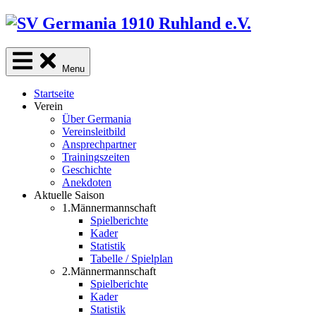
Skip
to
content
Menu
Startseite
Verein
Über Germania
Vereinsleitbild
Ansprechpartner
Trainingszeiten
Geschichte
Anekdoten
Aktuelle Saison
1.Männermannschaft
Spielberichte
Kader
Statistik
Tabelle / Spielplan
2.Männermannschaft
Spielberichte
Kader
Statistik