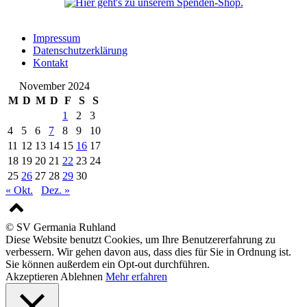
Impressum
Datenschutzerklärung
Kontakt
November 2024
M
D
M
D
F
S
S
1
2
3
4
5
6
7
8
9
10
11
12
13
14
15
16
17
18
19
20
21
22
23
24
25
26
27
28
29
30
« Okt.
Dez. »
© SV Germania Ruhland
Diese Website benutzt Cookies, um Ihre Benutzererfahrung zu
verbessern. Wir gehen davon aus, dass dies für Sie in Ordnung ist.
Sie können außerdem ein Opt-out durchführen.
Akzeptieren
Ablehnen
Mehr erfahren