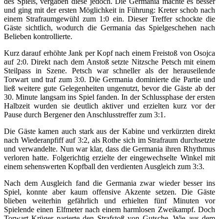
des Spiels, vergaben diese jedoch. Die Germania machte es besser
und ging mit der ersten Möglichkeit in Führung: Kreter schob nach
einem Strafraumgewühl zum 1:0 ein. Dieser Treffer schockte die
Gäste sichtlich, wodurch die Germania das Spielgeschehen nach
Belieben kontrollierte.
Kurz darauf erhöhte Jank per Kopf nach einem Freistoß von Osojca
auf 2:0. Direkt nach dem Anstoß setzte Nitzsche Petsch mit einem
Steilpass in Szene. Petsch war schneller als der herauseilende
Torwart und traf zum 3:0. Die Germania dominierte die Partie und
ließ weitere gute Gelegenheiten ungenutzt, bevor die Gäste ab der
30. Minute langsam ins Spiel fanden. In der Schlussphase der ersten
Halbzeit wurden sie deutlich aktiver und erzielten kurz vor der
Pause durch Bergener den Anschlusstreffer zum 3:1.
Die Gäste kamen auch stark aus der Kabine und verkürzten direkt
nach Wiederanpfiff auf 3:2, als Rothe sich im Strafraum durchsetzte
und verwandelte. Nun war klar, dass die Germania ihren Rhythmus
verloren hatte. Folgerichtig erzielte der eingewechselte Winkel mit
einem sehenswerten Kopfball den verdienten Ausgleich zum 3:3.
Nach dem Ausgleich fand die Germania zwar wieder besser ins
Spiel, konnte aber kaum offensive Akzente setzen. Die Gäste
blieben weiterhin gefährlich und erhielten fünf Minuten vor
Spielende einen Elfmeter nach einem harmlosen Zweikampf. Doch
Torwart Krüger parierte den Strafstoß von Gutsche. Wie aus dem