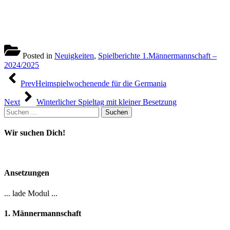
Posted in
Neuigkeiten
,
Spielberichte 1.Männermannschaft –
2024/2025
Beitragsnavigation
Prev
Heimspielwochenende für die Germania
Next
Winterlicher Spieltag mit kleiner Besetzung
Suchen
nach:
Wir suchen Dich!
Ansetzungen
... lade Modul ...
1. Männermannschaft