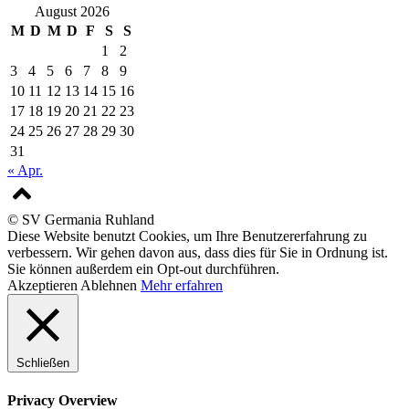
August 2026
M
D
M
D
F
S
S
1
2
3
4
5
6
7
8
9
10
11
12
13
14
15
16
17
18
19
20
21
22
23
24
25
26
27
28
29
30
31
« Apr.
© SV Germania Ruhland
Diese Website benutzt Cookies, um Ihre Benutzererfahrung zu
verbessern. Wir gehen davon aus, dass dies für Sie in Ordnung ist.
Sie können außerdem ein Opt-out durchführen.
Akzeptieren
Ablehnen
Mehr erfahren
Schließen
Privacy Overview