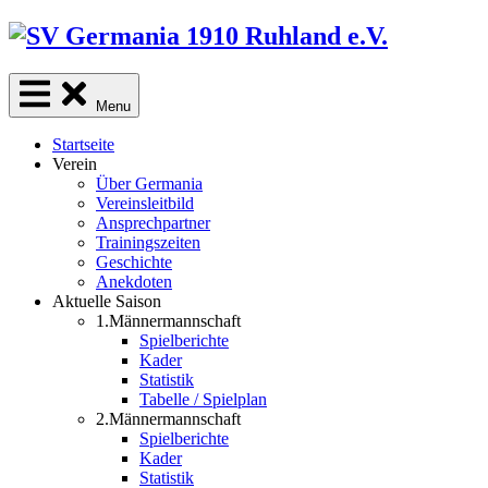
Skip
to
content
Menu
Startseite
Verein
Über Germania
Vereinsleitbild
Ansprechpartner
Trainingszeiten
Geschichte
Anekdoten
Aktuelle Saison
1.Männermannschaft
Spielberichte
Kader
Statistik
Tabelle / Spielplan
2.Männermannschaft
Spielberichte
Kader
Statistik