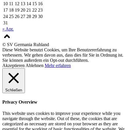
10
11
12
13
14
15
16
17
18
19
20
21
22
23
24
25
26
27
28
29
30
31
« Apr.
© SV Germania Ruhland
Diese Website benutzt Cookies, um Ihre Benutzererfahrung zu
verbessern. Wir gehen davon aus, dass dies für Sie in Ordnung ist.
Sie können außerdem ein Opt-out durchführen.
Akzeptieren
Ablehnen
Mehr erfahren
Schließen
Privacy Overview
This website uses cookies to improve your experience while you
navigate through the website. Out of these, the cookies that are
categorized as necessary are stored on your browser as they are
essential for the working of basic functionalities of the website. We