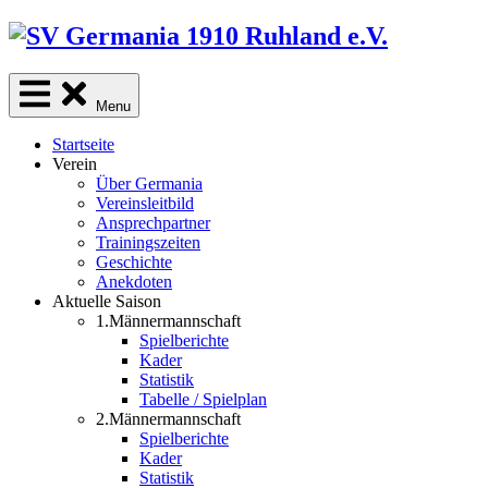
Skip
to
content
Menu
Startseite
Verein
Über Germania
Vereinsleitbild
Ansprechpartner
Trainingszeiten
Geschichte
Anekdoten
Aktuelle Saison
1.Männermannschaft
Spielberichte
Kader
Statistik
Tabelle / Spielplan
2.Männermannschaft
Spielberichte
Kader
Statistik