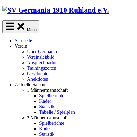
Skip
to
content
Menu
Startseite
Verein
Über Germania
Vereinsleitbild
Ansprechpartner
Trainingszeiten
Geschichte
Anekdoten
Aktuelle Saison
1.Männermannschaft
Spielberichte
Kader
Statistik
Tabelle / Spielplan
2.Männermannschaft
Spielberichte
Kader
Statistik