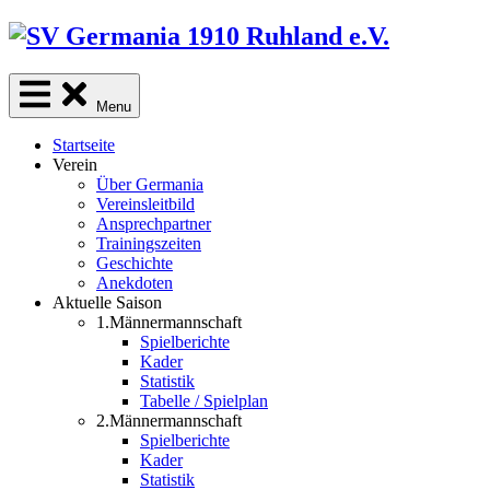
Skip
to
content
Menu
Startseite
Verein
Über Germania
Vereinsleitbild
Ansprechpartner
Trainingszeiten
Geschichte
Anekdoten
Aktuelle Saison
1.Männermannschaft
Spielberichte
Kader
Statistik
Tabelle / Spielplan
2.Männermannschaft
Spielberichte
Kader
Statistik