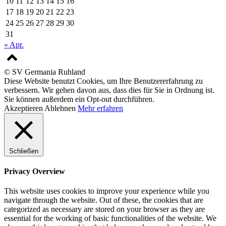
10
11
12
13
14
15
16
17
18
19
20
21
22
23
24
25
26
27
28
29
30
31
« Apr.
© SV Germania Ruhland
Diese Website benutzt Cookies, um Ihre Benutzererfahrung zu
verbessern. Wir gehen davon aus, dass dies für Sie in Ordnung ist.
Sie können außerdem ein Opt-out durchführen.
Akzeptieren
Ablehnen
Mehr erfahren
Schließen
Privacy Overview
This website uses cookies to improve your experience while you
navigate through the website. Out of these, the cookies that are
categorized as necessary are stored on your browser as they are
essential for the working of basic functionalities of the website. We