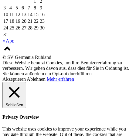
1
2
3
4
5
6
7
8
9
10
11
12
13
14
15
16
17
18
19
20
21
22
23
24
25
26
27
28
29
30
31
« Apr.
© SV Germania Ruhland
Diese Website benutzt Cookies, um Ihre Benutzererfahrung zu
verbessern. Wir gehen davon aus, dass dies für Sie in Ordnung ist.
Sie können außerdem ein Opt-out durchführen.
Akzeptieren
Ablehnen
Mehr erfahren
Schließen
Privacy Overview
This website uses cookies to improve your experience while you
navigate through the website. Out of these, the cookies that are