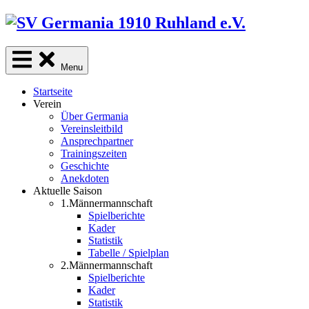
Skip
to
content
Menu
Startseite
Verein
Über Germania
Vereinsleitbild
Ansprechpartner
Trainingszeiten
Geschichte
Anekdoten
Aktuelle Saison
1.Männermannschaft
Spielberichte
Kader
Statistik
Tabelle / Spielplan
2.Männermannschaft
Spielberichte
Kader
Statistik