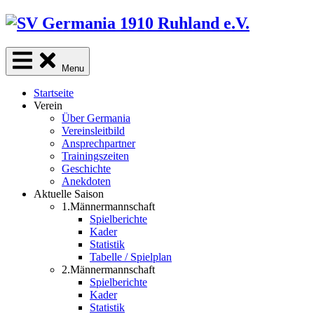
Skip
to
content
Menu
Startseite
Verein
Über Germania
Vereinsleitbild
Ansprechpartner
Trainingszeiten
Geschichte
Anekdoten
Aktuelle Saison
1.Männermannschaft
Spielberichte
Kader
Statistik
Tabelle / Spielplan
2.Männermannschaft
Spielberichte
Kader
Statistik