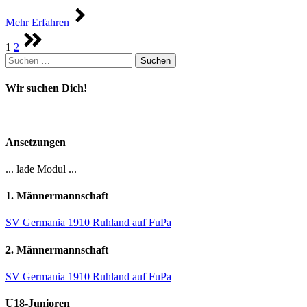
Mehr Erfahren
Seitennummerierung
1
2
der
Suchen
Beiträge
nach:
Wir suchen Dich!
Ansetzungen
... lade Modul ...
1. Männermannschaft
SV Germania 1910 Ruhland auf FuPa
2. Männermannschaft
SV Germania 1910 Ruhland auf FuPa
U18-Junioren