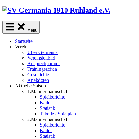
Skip
to
content
Menu
Startseite
Verein
Über Germania
Vereinsleitbild
Ansprechpartner
Trainingszeiten
Geschichte
Anekdoten
Aktuelle Saison
1.Männermannschaft
Spielberichte
Kader
Statistik
Tabelle / Spielplan
2.Männermannschaft
Spielberichte
Kader
Statistik