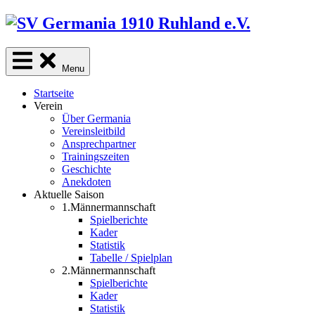
Skip
to
content
Menu
Startseite
Verein
Über Germania
Vereinsleitbild
Ansprechpartner
Trainingszeiten
Geschichte
Anekdoten
Aktuelle Saison
1.Männermannschaft
Spielberichte
Kader
Statistik
Tabelle / Spielplan
2.Männermannschaft
Spielberichte
Kader
Statistik