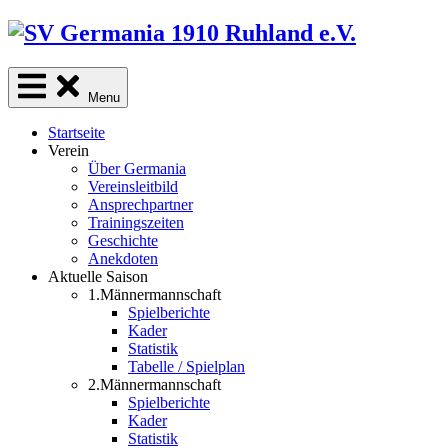
Skip
to
content
Menu
Startseite
Verein
Über Germania
Vereinsleitbild
Ansprechpartner
Trainingszeiten
Geschichte
Anekdoten
Aktuelle Saison
1.Männermannschaft
Spielberichte
Kader
Statistik
Tabelle / Spielplan
2.Männermannschaft
Spielberichte
Kader
Statistik