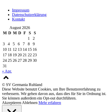
Impressum
Datenschutzerklärung
Kontakt
August 2026
M
D
M
D
F
S
S
1
2
3
4
5
6
7
8
9
10
11
12
13
14
15
16
17
18
19
20
21
22
23
24
25
26
27
28
29
30
31
« Apr.
© SV Germania Ruhland
Diese Website benutzt Cookies, um Ihre Benutzererfahrung zu
verbessern. Wir gehen davon aus, dass dies für Sie in Ordnung ist.
Sie können außerdem ein Opt-out durchführen.
Akzeptieren
Ablehnen
Mehr erfahren