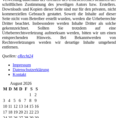
schriftlichen Zustimmung des jeweiligen Autors bzw. Erstellers.
Downloads und Kopien dieser Seite sind nur für den privaten, nicht
kommerziellen Gebrauch gestattet. Soweit die Inhalte auf dieser
Seite nicht vom Betreiber erstellt wurden, werden die Urheberrechte
Dritter beachtet. Insbesondere werden Inhalte Dritter als solche
gekennzeichnet. Sollten Sie trotzdem auf eine
Urheberrechtsverletzung aufmerksam werden, bitten wir um einen
entsprechenden Hinweis. Bei Bekanntwerden von
Rechtsverletzungen werden wir derartige Inhalte umgehend
entfernen.
Quellen:
eRecht24
Impressum
Datenschutzerklärung
Kontakt
August 2026
M
D
M
D
F
S
S
1
2
3
4
5
6
7
8
9
10
11
12
13
14
15
16
17
18
19
20
21
22
23
24
25
26
27
28
29
30