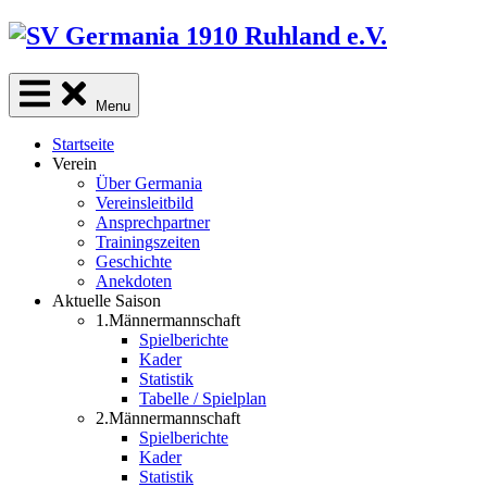
Skip
to
content
Menu
Startseite
Verein
Über Germania
Vereinsleitbild
Ansprechpartner
Trainingszeiten
Geschichte
Anekdoten
Aktuelle Saison
1.Männermannschaft
Spielberichte
Kader
Statistik
Tabelle / Spielplan
2.Männermannschaft
Spielberichte
Kader
Statistik