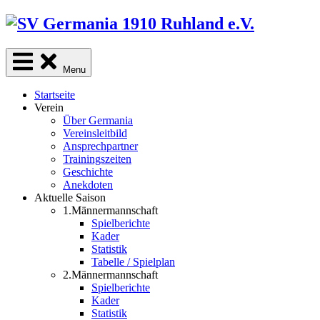
Skip
to
content
Menu
Startseite
Verein
Über Germania
Vereinsleitbild
Ansprechpartner
Trainingszeiten
Geschichte
Anekdoten
Aktuelle Saison
1.Männermannschaft
Spielberichte
Kader
Statistik
Tabelle / Spielplan
2.Männermannschaft
Spielberichte
Kader
Statistik