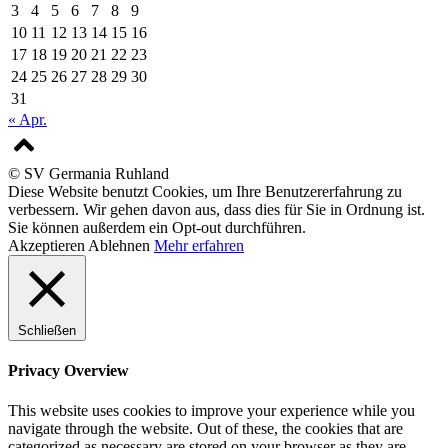
3
4
5
6
7
8
9
10
11
12
13
14
15
16
17
18
19
20
21
22
23
24
25
26
27
28
29
30
31
« Apr.
© SV Germania Ruhland
Diese Website benutzt Cookies, um Ihre Benutzererfahrung zu
verbessern. Wir gehen davon aus, dass dies für Sie in Ordnung ist.
Sie können außerdem ein Opt-out durchführen.
Akzeptieren
Ablehnen
Mehr erfahren
Schließen
Privacy Overview
This website uses cookies to improve your experience while you
navigate through the website. Out of these, the cookies that are
categorized as necessary are stored on your browser as they are