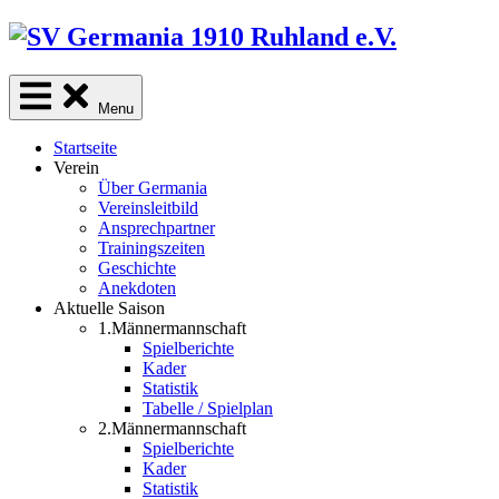
Skip
to
content
Menu
Startseite
Verein
Über Germania
Vereinsleitbild
Ansprechpartner
Trainingszeiten
Geschichte
Anekdoten
Aktuelle Saison
1.Männermannschaft
Spielberichte
Kader
Statistik
Tabelle / Spielplan
2.Männermannschaft
Spielberichte
Kader
Statistik