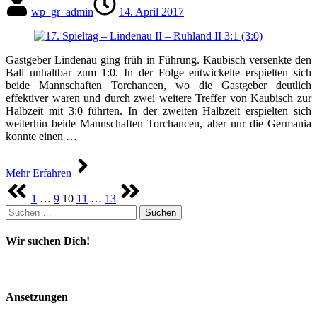
wp_gr_admin
14. April 2017
Gastgeber Lindenau ging früh in Führung. Kaubisch versenkte den
Ball unhaltbar zum 1:0. In der Folge entwickelte erspielten sich
beide Mannschaften Torchancen, wo die Gastgeber deutlich
effektiver waren und durch zwei weitere Treffer von Kaubisch zur
Halbzeit mit 3:0 führten. In der zweiten Halbzeit erspielten sich
weiterhin beide Mannschaften Torchancen, aber nur die Germania
konnte einen …
Mehr Erfahren
Seitennummerierung
1
…
9
10
11
…
13
der
Suchen
Beiträge
nach:
Wir suchen Dich!
Ansetzungen