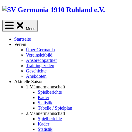
Skip
to
content
Menu
Startseite
Verein
Über Germania
Vereinsleitbild
Ansprechpartner
Trainingszeiten
Geschichte
Anekdoten
Aktuelle Saison
1.Männermannschaft
Spielberichte
Kader
Statistik
Tabelle / Spielplan
2.Männermannschaft
Spielberichte
Kader
Statistik