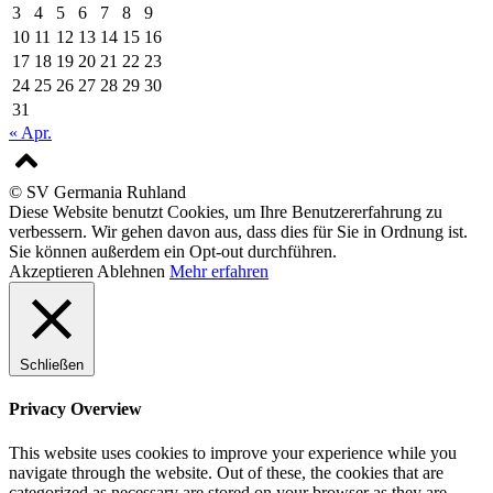
3
4
5
6
7
8
9
10
11
12
13
14
15
16
17
18
19
20
21
22
23
24
25
26
27
28
29
30
31
« Apr.
© SV Germania Ruhland
Diese Website benutzt Cookies, um Ihre Benutzererfahrung zu
verbessern. Wir gehen davon aus, dass dies für Sie in Ordnung ist.
Sie können außerdem ein Opt-out durchführen.
Akzeptieren
Ablehnen
Mehr erfahren
Schließen
Privacy Overview
This website uses cookies to improve your experience while you
navigate through the website. Out of these, the cookies that are
categorized as necessary are stored on your browser as they are