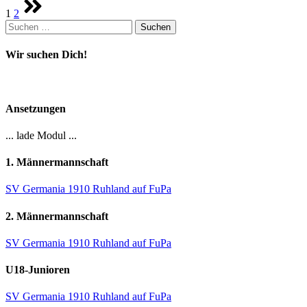
Seitennummerierung
1
2
der
Suchen
Beiträge
nach:
Wir suchen Dich!
Ansetzungen
... lade Modul ...
1. Männermannschaft
SV Germania 1910 Ruhland auf FuPa
2. Männermannschaft
SV Germania 1910 Ruhland auf FuPa
U18-Junioren
SV Germania 1910 Ruhland auf FuPa