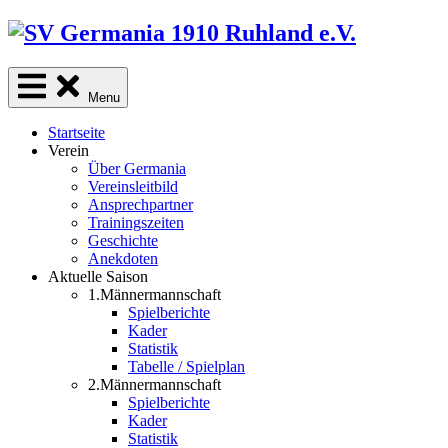
Skip
to
content
Menu
Startseite
Verein
Über Germania
Vereinsleitbild
Ansprechpartner
Trainingszeiten
Geschichte
Anekdoten
Aktuelle Saison
1.Männermannschaft
Spielberichte
Kader
Statistik
Tabelle / Spielplan
2.Männermannschaft
Spielberichte
Kader
Statistik