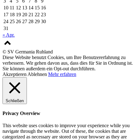
3
4
5
6
7
8
9
10
11
12
13
14
15
16
17
18
19
20
21
22
23
24
25
26
27
28
29
30
31
« Apr.
© SV Germania Ruhland
Diese Website benutzt Cookies, um Ihre Benutzererfahrung zu
verbessern. Wir gehen davon aus, dass dies für Sie in Ordnung ist.
Sie können außerdem ein Opt-out durchführen.
Akzeptieren
Ablehnen
Mehr erfahren
Schließen
Privacy Overview
This website uses cookies to improve your experience while you
navigate through the website. Out of these, the cookies that are
categorized as necessary are stored on your browser as they are