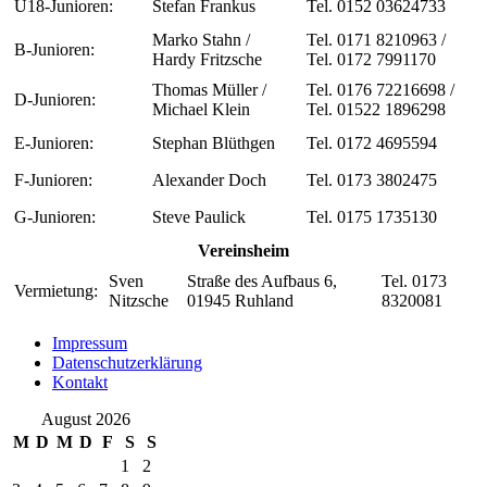
U18-Junioren:
Stefan Frankus
Tel. 0152 03624733
Marko Stahn /
Tel. 0171 8210963 /
B-Junioren:
Hardy Fritzsche
Tel. 0172 7991170
Thomas Müller /
Tel. 0176 72216698 /
D-Junioren:
Michael Klein
Tel. 01522 1896298
E-Junioren:
Stephan Blüthgen
Tel. 0172 4695594
F-Junioren:
Alexander Doch
Tel. 0173 3802475
G-Junioren:
Steve Paulick
Tel. 0175 1735130
Vereinsheim
Sven
Straße des Aufbaus 6,
Tel. 0173
Vermietung:
Nitzsche
01945 Ruhland
8320081
Impressum
Datenschutzerklärung
Kontakt
August 2026
M
D
M
D
F
S
S
1
2