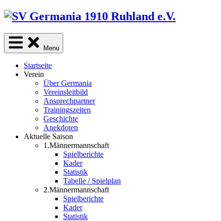
Skip
to
content
Menu
Startseite
Verein
Über Germania
Vereinsleitbild
Ansprechpartner
Trainingszeiten
Geschichte
Anekdoten
Aktuelle Saison
1.Männermannschaft
Spielberichte
Kader
Statistik
Tabelle / Spielplan
2.Männermannschaft
Spielberichte
Kader
Statistik