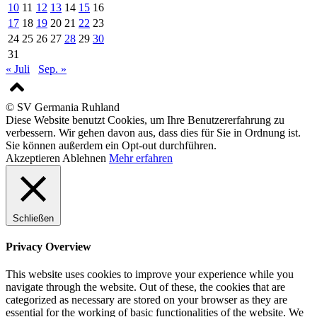
10
11
12
13
14
15
16
17
18
19
20
21
22
23
24
25
26
27
28
29
30
31
« Juli
Sep. »
© SV Germania Ruhland
Diese Website benutzt Cookies, um Ihre Benutzererfahrung zu
verbessern. Wir gehen davon aus, dass dies für Sie in Ordnung ist.
Sie können außerdem ein Opt-out durchführen.
Akzeptieren
Ablehnen
Mehr erfahren
Schließen
Privacy Overview
This website uses cookies to improve your experience while you
navigate through the website. Out of these, the cookies that are
categorized as necessary are stored on your browser as they are
essential for the working of basic functionalities of the website. We