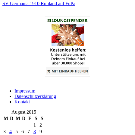
SV Germania 1910 Ruhland auf FuPa
Impressum
Datenschutzerklärung
Kontakt
August 2015
M
D
M
D
F
S
S
1
2
3
4
5
6
7
8
9