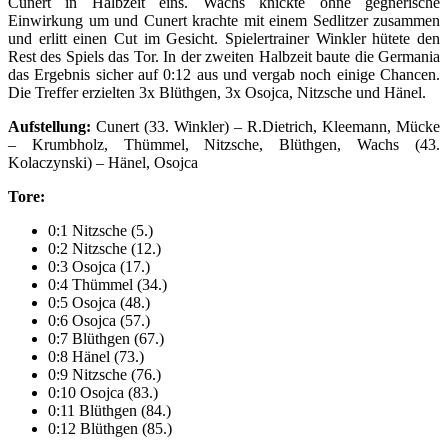
Cunert in Halbzeit eins. Wachs knickte ohne gegnerische
Einwirkung um und Cunert krachte mit einem Sedlitzer zusammen
und erlitt einen Cut im Gesicht. Spielertrainer Winkler hütete den
Rest des Spiels das Tor. In der zweiten Halbzeit baute die Germania
das Ergebnis sicher auf 0:12 aus und vergab noch einige Chancen.
Die Treffer erzielten 3x Blüthgen, 3x Osojca, Nitzsche und Hänel.
Aufstellung:
Cunert (33. Winkler) – R.Dietrich, Kleemann, Mücke
– Krumbholz, Thümmel, Nitzsche, Blüthgen, Wachs (43.
Kolaczynski) – Hänel, Osojca
Tore:
0:1 Nitzsche (5.)
0:2 Nitzsche (12.)
0:3 Osojca (17.)
0:4 Thümmel (34.)
0:5 Osojca (48.)
0:6 Osojca (57.)
0:7 Blüthgen (67.)
0:8 Hänel (73.)
0:9 Nitzsche (76.)
0:10 Osojca (83.)
0:11 Blüthgen (84.)
0:12 Blüthgen (85.)