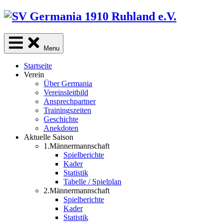
Skip
to
content
Menu
Startseite
Verein
Über Germania
Vereinsleitbild
Ansprechpartner
Trainingszeiten
Geschichte
Anekdoten
Aktuelle Saison
1.Männermannschaft
Spielberichte
Kader
Statistik
Tabelle / Spielplan
2.Männermannschaft
Spielberichte
Kader
Statistik