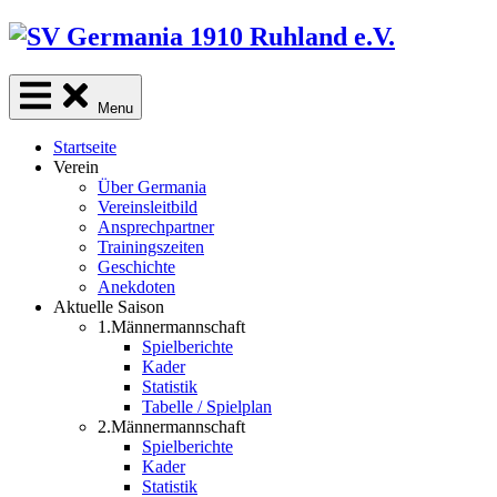
Skip
to
content
Menu
Startseite
Verein
Über Germania
Vereinsleitbild
Ansprechpartner
Trainingszeiten
Geschichte
Anekdoten
Aktuelle Saison
1.Männermannschaft
Spielberichte
Kader
Statistik
Tabelle / Spielplan
2.Männermannschaft
Spielberichte
Kader
Statistik