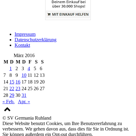
Impressum
Datenschutzerklärung
Kontakt
März 2016
M
D
M
D
F
S
S
1
2
3
4
5
6
7
8
9
10
11
12
13
14
15
16
17
18
19
20
21
22
23
24
25
26
27
28
29
30
31
« Feb.
Apr. »
© SV Germania Ruhland
Diese Website benutzt Cookies, um Ihre Benutzererfahrung zu
verbessern. Wir gehen davon aus, dass dies für Sie in Ordnung ist.
Sie können außerdem ein Opt-out durchführen.