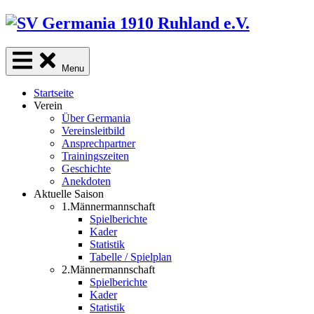
Skip
to
content
Menu
Startseite
Verein
Über Germania
Vereinsleitbild
Ansprechpartner
Trainingszeiten
Geschichte
Anekdoten
Aktuelle Saison
1.Männermannschaft
Spielberichte
Kader
Statistik
Tabelle / Spielplan
2.Männermannschaft
Spielberichte
Kader
Statistik