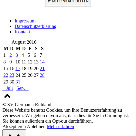
Impressum
Datenschutzerklärung
Kontakt
August 2016
M
D
M
D
F
S
S
1
2
3
4
5
6
7
8
9
10
11
12
13
14
15
16
17
18
19
20
21
22
23
24
25
26
27
28
29
30
31
« Juli
Sep. »
© SV Germania Ruhland
Diese Website benutzt Cookies, um Ihre Benutzererfahrung zu
verbessern. Wir gehen davon aus, dass dies für Sie in Ordnung ist.
Sie können außerdem ein Opt-out durchführen.
Akzeptieren
Ablehnen
Mehr erfahren