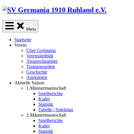
Skip
to
content
Menu
Startseite
Verein
Über Germania
Vereinsleitbild
Ansprechpartner
Trainingszeiten
Geschichte
Anekdoten
Aktuelle Saison
1.Männermannschaft
Spielberichte
Kader
Statistik
Tabelle / Spielplan
2.Männermannschaft
Spielberichte
Kader
Statistik