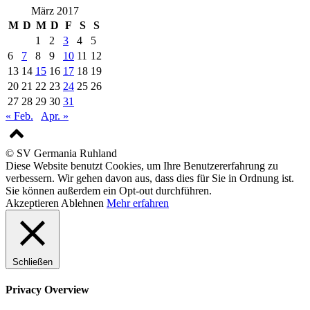
März 2017
M
D
M
D
F
S
S
1
2
3
4
5
6
7
8
9
10
11
12
13
14
15
16
17
18
19
20
21
22
23
24
25
26
27
28
29
30
31
« Feb.
Apr. »
© SV Germania Ruhland
Diese Website benutzt Cookies, um Ihre Benutzererfahrung zu
verbessern. Wir gehen davon aus, dass dies für Sie in Ordnung ist.
Sie können außerdem ein Opt-out durchführen.
Akzeptieren
Ablehnen
Mehr erfahren
Schließen
Privacy Overview