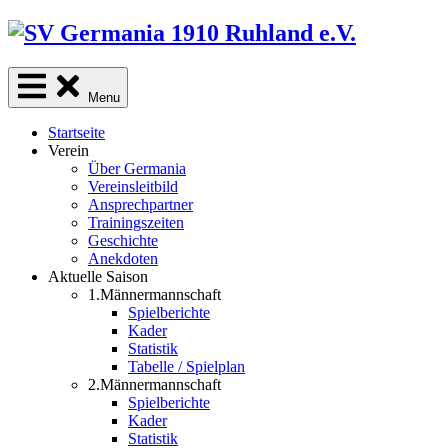
Skip
to
content
Menu
Startseite
Verein
Über Germania
Vereinsleitbild
Ansprechpartner
Trainingszeiten
Geschichte
Anekdoten
Aktuelle Saison
1.Männermannschaft
Spielberichte
Kader
Statistik
Tabelle / Spielplan
2.Männermannschaft
Spielberichte
Kader
Statistik