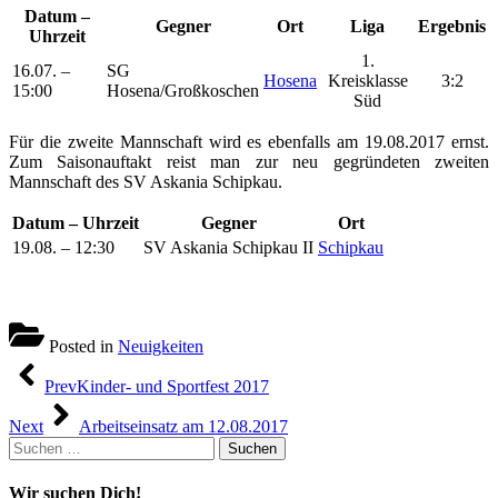
Datum –
Gegner
Ort
Liga
Ergebnis
Uhrzeit
1.
16.07. –
SG
Hosena
Kreisklasse
3:2
15:00
Hosena/Großkoschen
Süd
Für die zweite Mannschaft wird es ebenfalls am 19.08.2017 ernst.
Zum Saisonauftakt reist man zur neu gegründeten zweiten
Mannschaft des SV Askania Schipkau.
Datum – Uhrzeit
Gegner
Ort
19.08. – 12:30
SV Askania Schipkau II
Schipkau
Posted in
Neuigkeiten
Beitragsnavigation
Prev
Kinder- und Sportfest 2017
Next
Arbeitseinsatz am 12.08.2017
Suchen
nach:
Wir suchen Dich!