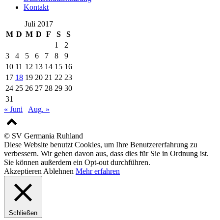
Kontakt
Juli 2017
M
D
M
D
F
S
S
1
2
3
4
5
6
7
8
9
10
11
12
13
14
15
16
17
18
19
20
21
22
23
24
25
26
27
28
29
30
31
« Juni
Aug. »
© SV Germania Ruhland
Diese Website benutzt Cookies, um Ihre Benutzererfahrung zu
verbessern. Wir gehen davon aus, dass dies für Sie in Ordnung ist.
Sie können außerdem ein Opt-out durchführen.
Akzeptieren
Ablehnen
Mehr erfahren
Schließen