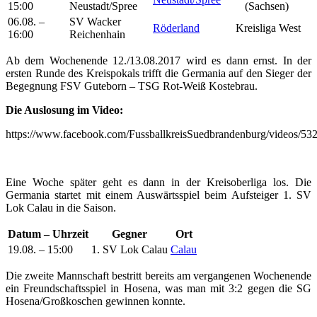
15:00
Neustadt/Spree
(Sachsen)
06.08. –
SV Wacker
Röderland
Kreisliga West
16:00
Reichenhain
Ab dem Wochenende 12./13.08.2017 wird es dann ernst. In der
ersten Runde des Kreispokals trifft die Germania auf den Sieger der
Begegnung FSV Guteborn – TSG Rot-Weiß Kostebrau.
Die Auslosung im Video:
https://www.facebook.com/FussballkreisSuedbrandenburg/videos/5
Eine Woche später geht es dann in der Kreisoberliga los. Die
Germania startet mit einem Auswärtsspiel beim Aufsteiger 1. SV
Lok Calau in die Saison.
Datum – Uhrzeit
Gegner
Ort
19.08. – 15:00
1. SV Lok Calau
Calau
Die zweite Mannschaft bestritt bereits am vergangenen Wochenende
ein Freundschaftsspiel in Hosena, was man mit 3:2 gegen die SG
Hosena/Großkoschen gewinnen konnte.