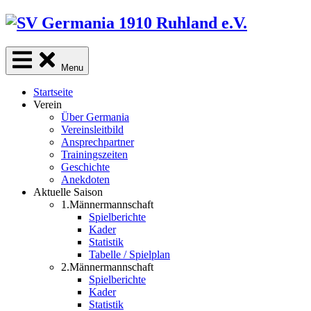
Skip
to
content
Menu
Startseite
Verein
Über Germania
Vereinsleitbild
Ansprechpartner
Trainingszeiten
Geschichte
Anekdoten
Aktuelle Saison
1.Männermannschaft
Spielberichte
Kader
Statistik
Tabelle / Spielplan
2.Männermannschaft
Spielberichte
Kader
Statistik