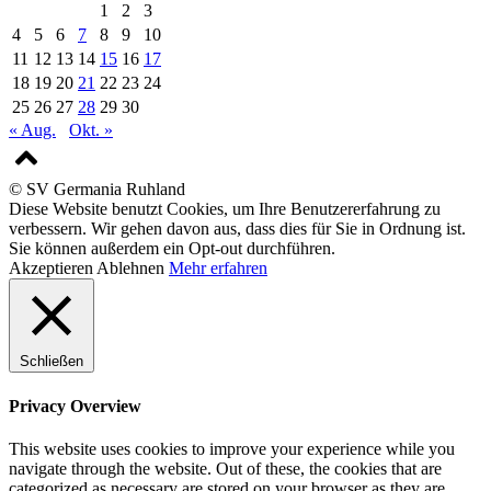
1
2
3
4
5
6
7
8
9
10
11
12
13
14
15
16
17
18
19
20
21
22
23
24
25
26
27
28
29
30
« Aug.
Okt. »
© SV Germania Ruhland
Diese Website benutzt Cookies, um Ihre Benutzererfahrung zu
verbessern. Wir gehen davon aus, dass dies für Sie in Ordnung ist.
Sie können außerdem ein Opt-out durchführen.
Akzeptieren
Ablehnen
Mehr erfahren
Schließen
Privacy Overview
This website uses cookies to improve your experience while you
navigate through the website. Out of these, the cookies that are
categorized as necessary are stored on your browser as they are