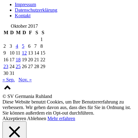
Impressum
Datenschutzerklärung
Kontakt
Oktober 2017
M
D
M
D
F
S
S
1
2
3
4
5
6
7
8
9
10
11
12
13
14
15
16
17
18
19
20
21
22
23
24
25
26
27
28
29
30
31
« Sep.
Nov. »
© SV Germania Ruhland
Diese Website benutzt Cookies, um Ihre Benutzererfahrung zu
verbessern. Wir gehen davon aus, dass dies für Sie in Ordnung ist.
Sie können außerdem ein Opt-out durchführen.
Akzeptieren
Ablehnen
Mehr erfahren