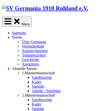
Skip
to
content
Menu
Startseite
Verein
Über Germania
Vereinsleitbild
Ansprechpartner
Trainingszeiten
Geschichte
Anekdoten
Aktuelle Saison
1.Männermannschaft
Spielberichte
Kader
Statistik
Tabelle / Spielplan
2.Männermannschaft
Spielberichte
Kader
Statistik