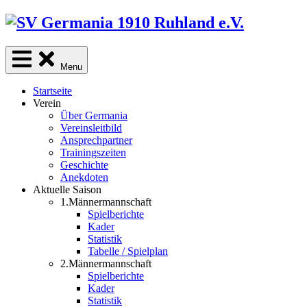
Skip
to
content
Menu
Startseite
Verein
Über Germania
Vereinsleitbild
Ansprechpartner
Trainingszeiten
Geschichte
Anekdoten
Aktuelle Saison
1.Männermannschaft
Spielberichte
Kader
Statistik
Tabelle / Spielplan
2.Männermannschaft
Spielberichte
Kader
Statistik