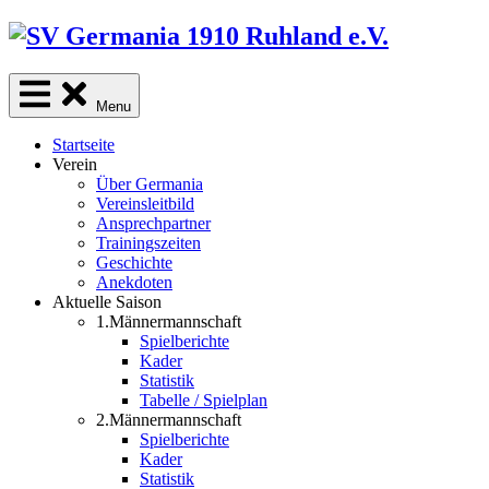
Skip
to
content
Menu
Startseite
Verein
Über Germania
Vereinsleitbild
Ansprechpartner
Trainingszeiten
Geschichte
Anekdoten
Aktuelle Saison
1.Männermannschaft
Spielberichte
Kader
Statistik
Tabelle / Spielplan
2.Männermannschaft
Spielberichte
Kader
Statistik