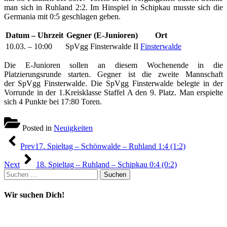
man sich in Ruhland 2:2. Im Hinspiel in Schipkau musste sich die
Germania mit 0:5 geschlagen geben.
Datum – Uhrzeit
Gegner (E-Junioren)
Ort
10.03. – 10:00
SpVgg Finsterwalde II
Finsterwalde
Die E-Junioren sollen an diesem Wochenende in die
Platzierungsrunde starten. Gegner ist die zweite Mannschaft
der SpVgg Finsterwalde. Die SpVgg Finsterwalde belegte in der
Vorrunde in der 1.Kreisklasse Staffel A den 9. Platz. Man erspielte
sich 4 Punkte bei 17:80 Toren.
Posted in
Neuigkeiten
Beitragsnavigation
Prev
17. Spieltag – Schönwalde – Ruhland 1:4 (1:2)
Next
18. Spieltag – Ruhland – Schipkau 0:4 (0:2)
Suchen
nach:
Wir suchen Dich!