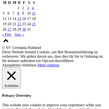
M
D
M
D
F
S
S
1
2
3
4
5
6
7
8
9
10
11
12
13
14
15
16
17
18
19
20
21
22
23
24
25
26
27
28
29
30
31
« Feb.
Apr. »
© SV Germania Ruhland
Diese Website benutzt Cookies, um Ihre Benutzererfahrung zu
verbessern. Wir gehen davon aus, dass dies für Sie in Ordnung ist.
Sie können außerdem ein Opt-out durchführen.
Akzeptieren
Ablehnen
Mehr erfahren
Schließen
Privacy Overview
This website uses cookies to improve your experience while you