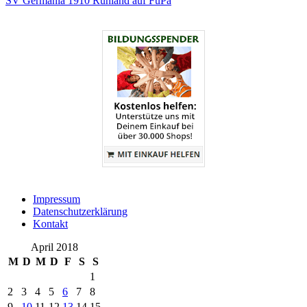
SV Germania 1910 Ruhland auf FuPa
Impressum
Datenschutzerklärung
Kontakt
April 2018
M
D
M
D
F
S
S
1
2
3
4
5
6
7
8
9
10
11
12
13
14
15