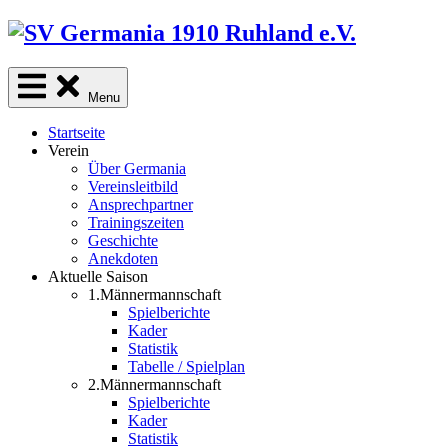
Skip
to
content
Menu
Startseite
Verein
Über Germania
Vereinsleitbild
Ansprechpartner
Trainingszeiten
Geschichte
Anekdoten
Aktuelle Saison
1.Männermannschaft
Spielberichte
Kader
Statistik
Tabelle / Spielplan
2.Männermannschaft
Spielberichte
Kader
Statistik