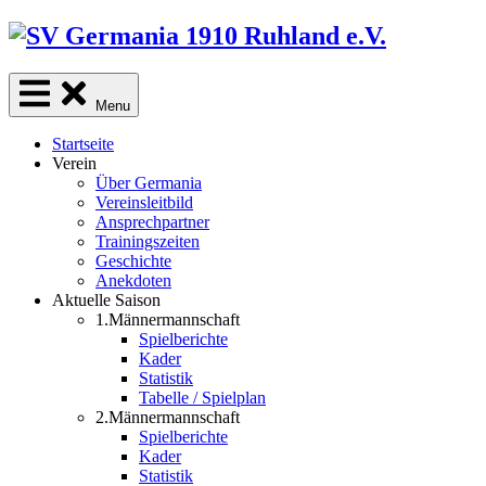
Skip
to
content
Menu
Startseite
Verein
Über Germania
Vereinsleitbild
Ansprechpartner
Trainingszeiten
Geschichte
Anekdoten
Aktuelle Saison
1.Männermannschaft
Spielberichte
Kader
Statistik
Tabelle / Spielplan
2.Männermannschaft
Spielberichte
Kader
Statistik