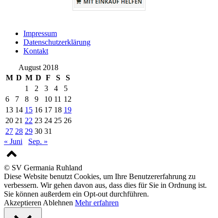
Impressum
Datenschutzerklärung
Kontakt
August 2018
M
D
M
D
F
S
S
1
2
3
4
5
6
7
8
9
10
11
12
13
14
15
16
17
18
19
20
21
22
23
24
25
26
27
28
29
30
31
« Juni
Sep. »
© SV Germania Ruhland
Diese Website benutzt Cookies, um Ihre Benutzererfahrung zu
verbessern. Wir gehen davon aus, dass dies für Sie in Ordnung ist.
Sie können außerdem ein Opt-out durchführen.
Akzeptieren
Ablehnen
Mehr erfahren