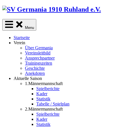
Skip
to
content
Menu
Startseite
Verein
Über Germania
Vereinsleitbild
Ansprechpartner
Trainingszeiten
Geschichte
Anekdoten
Aktuelle Saison
1.Männermannschaft
Spielberichte
Kader
Statistik
Tabelle / Spielplan
2.Männermannschaft
Spielberichte
Kader
Statistik