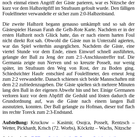
noch einmal einen Angriff der Gäste parieren, war es Nitzsche der
kurz vor dem Halbzeitpfiff im Strafraum gefoult wurde. Den fälligen
Foulelfmeter verwandelte er sicher zum 2:0-Halbzeitstand.
Die zweite Halbzeit begann genauso umkämpft und so sah der
Gästespieler Hassan Farah die Gelb-Rote Karte. Nachdem er in der
ersten Halbzeit noch Glück hatte, das er nach einem harten Foul
nicht direkt Rot sah. Obwohl die Gäste nun in Unterzahl agierten,
war das Spiel weiterhin ausgeglichen. Nachdem die Gäste, eine
viertel Stunde vor dem Ende, einen Einwurf schnell ausführten,
gelangte der Ball zu Jeng der zum 2:1-Anschlusstreffer traf. Die
Germania zeigte nun Nerven und so kreuzte Posselt, nur wenig
später, im Strafraum den Weg von Rost, der zu Boden ging.
Schiedsrichter Haufe entschied auf Foulelfmeter, den erneut Jeng
zum 2:2 verwandelte. Danach schienen sich beide Mannschaften mit
dem 2:2 zufriedenzugeben. Die Gäste spielten sich mehrere Minuten
lang den Ball in der eigenen Abwehr hin und her. Einige Germanen
verloren kurz vor dem Abpfiff die Geduld und lösten dadurch die
Grundordnung auf, was die Gäste nach einem langen Ball
ausnutzten, konnten. Der Ball gelangte zu Hofman, dieser traf flach
ins rechte Toreck zum 2:3-Endstand.
Aufstellung:
Kruckow – Kasimir, Osojca, Posselt, Rentzsch –
Wetter, Pickhardt, Krisch (72. Worbs), Köckritz – Wachs, Nitzsche