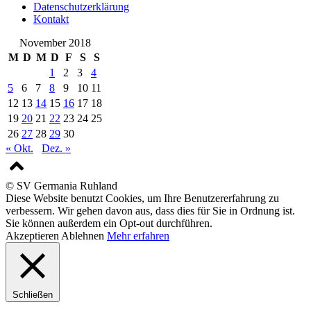
Datenschutzerklärung
Kontakt
November 2018
M
D
M
D
F
S
S
1
2
3
4
5
6
7
8
9
10
11
12
13
14
15
16
17
18
19
20
21
22
23
24
25
26
27
28
29
30
« Okt.
Dez. »
© SV Germania Ruhland
Diese Website benutzt Cookies, um Ihre Benutzererfahrung zu
verbessern. Wir gehen davon aus, dass dies für Sie in Ordnung ist.
Sie können außerdem ein Opt-out durchführen.
Akzeptieren
Ablehnen
Mehr erfahren
Schließen