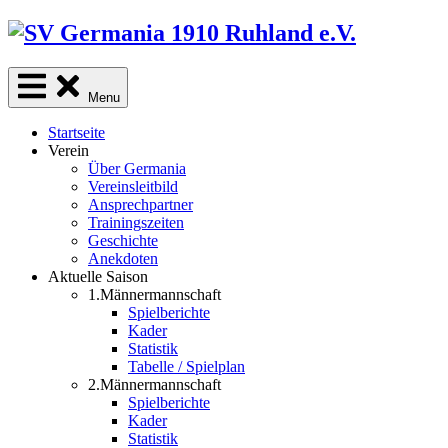
Skip
to
content
Menu
Startseite
Verein
Über Germania
Vereinsleitbild
Ansprechpartner
Trainingszeiten
Geschichte
Anekdoten
Aktuelle Saison
1.Männermannschaft
Spielberichte
Kader
Statistik
Tabelle / Spielplan
2.Männermannschaft
Spielberichte
Kader
Statistik