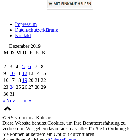
Impressum
Datenschutzerklärung
Kontakt
Dezember 2019
M
D
M
D
F
S
S
1
2
3
4
5
6
7
8
9
10
11
12
13
14
15
16
17
18
19
20
21
22
23
24
25
26
27
28
29
30
31
« Nov.
Jan. »
© SV Germania Ruhland
Diese Website benutzt Cookies, um Ihre Benutzererfahrung zu
verbessern. Wir gehen davon aus, dass dies für Sie in Ordnung ist.
Sie können außerdem ein Opt-out durchführen.
Akzeptieren
Ablehnen
Mehr erfahren