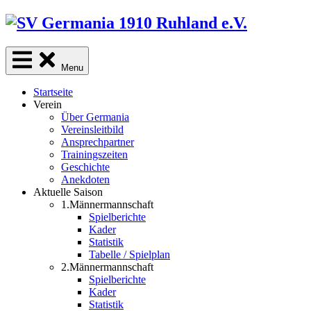
Skip
to
content
Menu
Startseite
Verein
Über Germania
Vereinsleitbild
Ansprechpartner
Trainingszeiten
Geschichte
Anekdoten
Aktuelle Saison
1.Männermannschaft
Spielberichte
Kader
Statistik
Tabelle / Spielplan
2.Männermannschaft
Spielberichte
Kader
Statistik