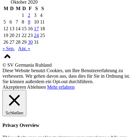
Oktober 2020
M
D
M
D
F
S
S
1
2
3
4
5
6
7
8
9
10
11
12
13
14
15
16
17
18
19
20
21
22
23
24
25
26
27
28
29
30
31
« Sep.
Apr. »
© SV Germania Ruhland
Diese Website benutzt Cookies, um Ihre Benutzererfahrung zu
verbessern. Wir gehen davon aus, dass dies für Sie in Ordnung ist.
Sie können außerdem ein Opt-out durchführen.
Akzeptieren
Ablehnen
Mehr erfahren
Schließen
Privacy Overview