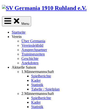
Skip
to
content
Menu
Startseite
Verein
Über Germania
Vereinsleitbild
Ansprechpartner
Trainingszeiten
Geschichte
Anekdoten
Aktuelle Saison
1.Männermannschaft
Spielberichte
Kader
Statistik
Tabelle / Spielplan
2.Männermannschaft
Spielberichte
Kader
Statistik