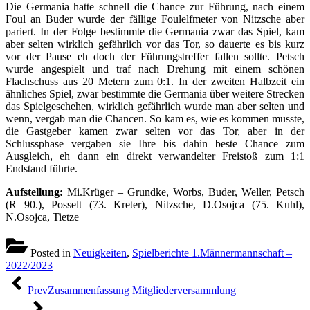
Die Germania hatte schnell die Chance zur Führung, nach einem
Foul an Buder wurde der fällige Foulelfmeter von Nitzsche aber
pariert. In der Folge bestimmte die Germania zwar das Spiel, kam
aber selten wirklich gefährlich vor das Tor, so dauerte es bis kurz
vor der Pause eh doch der Führungstreffer fallen sollte. Petsch
wurde angespielt und traf nach Drehung mit einem schönen
Flachschuss aus 20 Metern zum 0:1. In der zweiten Halbzeit ein
ähnliches Spiel, zwar bestimmte die Germania über weitere Strecken
das Spielgeschehen, wirklich gefährlich wurde man aber selten und
wenn, vergab man die Chancen. So kam es, wie es kommen musste,
die Gastgeber kamen zwar selten vor das Tor, aber in der
Schlussphase vergaben sie Ihre bis dahin beste Chance zum
Ausgleich, eh dann ein direkt verwandelter Freistoß zum 1:1
Endstand führte.
Aufstellung:
Mi.Krüger – Grundke, Worbs, Buder, Weller, Petsch
(R 90.), Posselt (73. Kreter), Nitzsche, D.Osojca (75. Kuhl),
N.Osojca, Tietze
Posted in
Neuigkeiten
,
Spielberichte 1.Männermannschaft –
2022/2023
Beitragsnavigation
Prev
Zusammenfassung Mitgliederversammlung