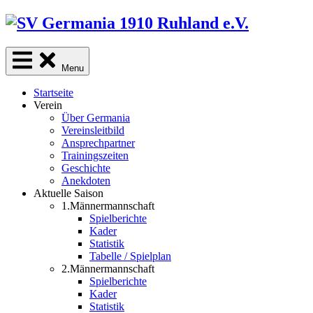
Skip
to
content
Menu
Startseite
Verein
Über Germania
Vereinsleitbild
Ansprechpartner
Trainingszeiten
Geschichte
Anekdoten
Aktuelle Saison
1.Männermannschaft
Spielberichte
Kader
Statistik
Tabelle / Spielplan
2.Männermannschaft
Spielberichte
Kader
Statistik