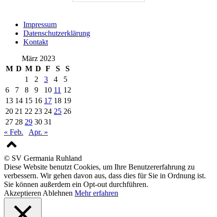
Impressum
Datenschutzerklärung
Kontakt
März 2023
M
D
M
D
F
S
S
1
2
3
4
5
6
7
8
9
10
11
12
13
14
15
16
17
18
19
20
21
22
23
24
25
26
27
28
29
30
31
« Feb.
Apr. »
© SV Germania Ruhland
Diese Website benutzt Cookies, um Ihre Benutzererfahrung zu
verbessern. Wir gehen davon aus, dass dies für Sie in Ordnung ist.
Sie können außerdem ein Opt-out durchführen.
Akzeptieren
Ablehnen
Mehr erfahren