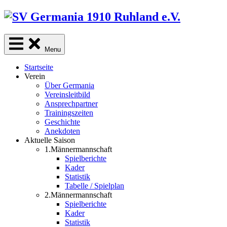
Skip
to
content
Menu
Startseite
Verein
Über Germania
Vereinsleitbild
Ansprechpartner
Trainingszeiten
Geschichte
Anekdoten
Aktuelle Saison
1.Männermannschaft
Spielberichte
Kader
Statistik
Tabelle / Spielplan
2.Männermannschaft
Spielberichte
Kader
Statistik