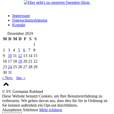
Impressum
Datenschutzerklärung
Kontakt
Dezember 2019
M
D
M
D
F
S
S
1
2
3
4
5
6
7
8
9
10
11
12
13
14
15
16
17
18
19
20
21
22
23
24
25
26
27
28
29
30
31
« Nov.
Jan. »
© SV Germania Ruhland
Diese Website benutzt Cookies, um Ihre Benutzererfahrung zu
verbessern. Wir gehen davon aus, dass dies für Sie in Ordnung ist.
Sie können außerdem ein Opt-out durchführen.
Akzeptieren
Ablehnen
Mehr erfahren