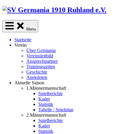
Skip
to
content
Menu
Startseite
Verein
Über Germania
Vereinsleitbild
Ansprechpartner
Trainingszeiten
Geschichte
Anekdoten
Aktuelle Saison
1.Männermannschaft
Spielberichte
Kader
Statistik
Tabelle / Spielplan
2.Männermannschaft
Spielberichte
Kader
Statistik