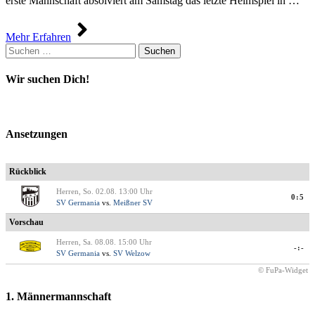
erste Mannschaft absolviert am Samstag das letzte Heimspiel in …
Mehr Erfahren
Suchen
nach:
Wir suchen Dich!
Ansetzungen
Rückblick
Herren, So. 02.08. 13:00 Uhr
0:5
SV Germania
vs.
Meißner SV
Vorschau
Herren, Sa. 08.08. 15:00 Uhr
-:-
SV Germania
vs.
SV Welzow
© FuPa-Widget
1. Männermannschaft