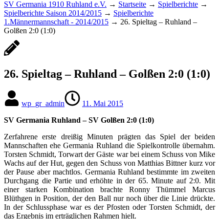
SV Germania 1910 Ruhland e.V.
→
Startseite
→
Spielberichte
→
Spielberichte Saison 2014/2015
→
Spielberichte
1.Männermannschaft - 2014/2015
→
26. Spieltag – Ruhland –
Golßen 2:0 (1:0)
26. Spieltag – Ruhland – Golßen 2:0 (1:0)
wp_gr_admin
11. Mai 2015
SV Germania Ruhland – SV Golßen 2:0 (1:0)
Zerfahrene erste dreißig Minuten prägten das Spiel der beiden
Mannschaften ehe Germania Ruhland die Spielkontrolle übernahm.
Torsten Schmidt, Torwart der Gäste war bei einem Schuss von Mike
Wachs auf der Hut, gegen den Schuss von Matthias Bittner kurz vor
der Pause aber machtlos. Germania Ruhland bestimmte im zweiten
Durchgang die Partie und erhöhte in der 65. Minute auf 2:0. Mit
einer starken Kombination brachte Ronny Thümmel Marcus
Blüthgen in Position, der den Ball nur noch über die Linie drückte.
In der Schlussphase war es der Pfosten oder Torsten Schmidt, der
das Ergebnis im erträglichen Rahmen hielt.