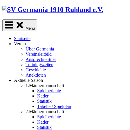
Skip
to
content
Menu
Startseite
Verein
Über Germania
Vereinsleitbild
Ansprechpartner
Trainingszeiten
Geschichte
Anekdoten
Aktuelle Saison
1.Männermannschaft
Spielberichte
Kader
Statistik
Tabelle / Spielplan
2.Männermannschaft
Spielberichte
Kader
Statistik