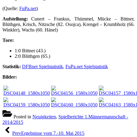
(Quelle:
FuPa.net
)
Aufstellung:
Cunert – Frankus, Thümmel, Mücke – Bittner,
Blüthgen, Krisch, Nitzsche (82. Osojca), Krengel – Krumbholz (66.
Winkler), Wachs (60. Hänel)
Tore:
1:0 Bittner (43.)
2:0 Blüthgen (65.)
Statistik:
DFBnet Spielstatistik
,
FuPa.net Spielstatistik
Bilder:
Posted in
Neuigkeiten
,
Spielberichte 1.Männermannschaft -
2014/2015
Beitragsnavigation
Prev
Ergebnisse vom 7.-10. Mai 2015