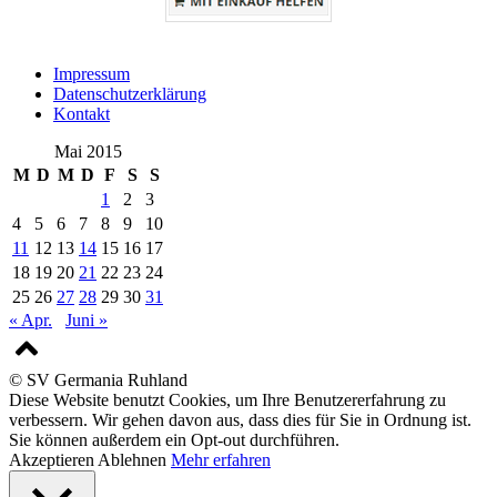
Impressum
Datenschutzerklärung
Kontakt
Mai 2015
M
D
M
D
F
S
S
1
2
3
4
5
6
7
8
9
10
11
12
13
14
15
16
17
18
19
20
21
22
23
24
25
26
27
28
29
30
31
« Apr.
Juni »
© SV Germania Ruhland
Diese Website benutzt Cookies, um Ihre Benutzererfahrung zu
verbessern. Wir gehen davon aus, dass dies für Sie in Ordnung ist.
Sie können außerdem ein Opt-out durchführen.
Akzeptieren
Ablehnen
Mehr erfahren