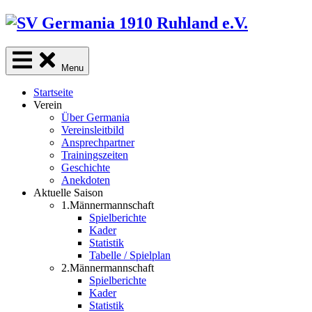
Skip
to
content
Menu
Startseite
Verein
Über Germania
Vereinsleitbild
Ansprechpartner
Trainingszeiten
Geschichte
Anekdoten
Aktuelle Saison
1.Männermannschaft
Spielberichte
Kader
Statistik
Tabelle / Spielplan
2.Männermannschaft
Spielberichte
Kader
Statistik