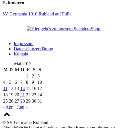
E-Junioren
SV Germania 1910 Ruhland auf FuPa
Impressum
Datenschutzerklärung
Kontakt
Mai 2015
M
D
M
D
F
S
S
1
2
3
4
5
6
7
8
9
10
11
12
13
14
15
16
17
18
19
20
21
22
23
24
25
26
27
28
29
30
31
« Apr.
Juni »
© SV Germania Ruhland
Diese Website benutzt Cookies, um Ihre Benutzererfahrung zu