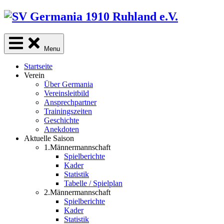
Skip
to
content
Menu
Startseite
Verein
Über Germania
Vereinsleitbild
Ansprechpartner
Trainingszeiten
Geschichte
Anekdoten
Aktuelle Saison
1.Männermannschaft
Spielberichte
Kader
Statistik
Tabelle / Spielplan
2.Männermannschaft
Spielberichte
Kader
Statistik