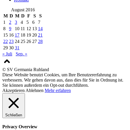
August 2016
M
D
M
D
F
S
S
1
2
3
4
5
6
7
8
9
10
11
12
13
14
15
16
17
18
19
20
21
22
23
24
25
26
27
28
29
30
31
« Juli
Sep. »
© SV Germania Ruhland
Diese Website benutzt Cookies, um Ihre Benutzererfahrung zu
verbessern. Wir gehen davon aus, dass dies für Sie in Ordnung ist.
Sie können außerdem ein Opt-out durchführen.
Akzeptieren
Ablehnen
Mehr erfahren
Schließen
Privacy Overview