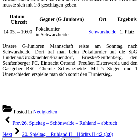
musste sich mit 1:8 geschlagen geben.
Datum –
Gegner (G-Junioren)
Ort
Ergebnis
Uhrzeit
Pokalturnier
14.05. – 10:00
Schwarzheide
1. Platz
in Schwarzheide
Unsere G-Junioren Mannschaft reiste am Sonntag nach
Schwarzheide. Dort traf man beim Pokalturnier auf die SpG
Lindenau/Großkmehlen/Frauendorf, Brieske/Senftenberg, den
Senftenberger FC, Eintracht Ortrand, Preußen Elsterwerda und den
Gastgeber BSG Chemie Schwarzheide. Mit 5 Siegen und 1
Unenschieden erspielte man sich somit den Turniersieg.
Posted in
Neuigkeiten
Beitragsnavigation
Prev
26. Spieltag – Schönwalde – Ruhland – abbruch
Next
20. Spieltag – Ruhland II – Hörlitz II 4:2 (3:0)
Suchen