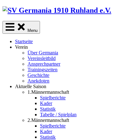
Skip
to
content
Menu
Startseite
Verein
Über Germania
Vereinsleitbild
Ansprechpartner
Trainingszeiten
Geschichte
Anekdoten
Aktuelle Saison
1.Männermannschaft
Spielberichte
Kader
Statistik
Tabelle / Spielplan
2.Männermannschaft
Spielberichte
Kader
Statistik