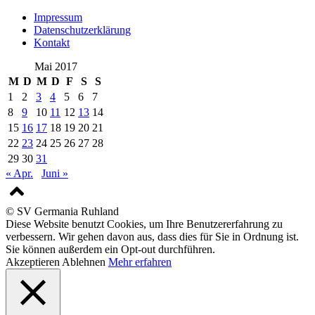
Impressum
Datenschutzerklärung
Kontakt
Mai 2017
M
D
M
D
F
S
S
1
2
3
4
5
6
7
8
9
10
11
12
13
14
15
16
17
18
19
20
21
22
23
24
25
26
27
28
29
30
31
« Apr.
Juni »
© SV Germania Ruhland
Diese Website benutzt Cookies, um Ihre Benutzererfahrung zu
verbessern. Wir gehen davon aus, dass dies für Sie in Ordnung ist.
Sie können außerdem ein Opt-out durchführen.
Akzeptieren
Ablehnen
Mehr erfahren