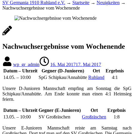
SV Germania 1910 Ruhland e.V.
→
Startseite
→
Neuigkeiten
→
Nachwuchsergebnisse vom Wochenende
Nachwuchsergebnisse vom Wochenende
wp_gr_admin
16. Mai 2017
17. Mai 2017
Datum – Uhrzeit
Gegner (D-Junioren)
Ort
Ergebnis
14.05. – 10:00
SpG Schipkau/​Annahütte
Ruhland
4:1
Unsere D-Junioren Mannschaft empfing am Sonntag die SpG
Schipkau/Annahütte. Am Ende konnte man einen 4:1 Heimsieg
feiern.
Datum – Uhrzeit
Gegner (E-Junioren)
Ort
Ergebnis
13.05. – 10:00
SV Großräschen
Großräschen
1:8
Unsere E-Junioren Mannschaft reiste am Samstag nach
Großräschen. Dort traf man auf den SV Großräschen. Die Germania