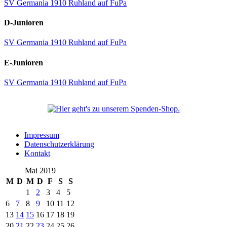
SV Germania 1910 Ruhland auf FuPa
D-Junioren
SV Germania 1910 Ruhland auf FuPa
E-Junioren
SV Germania 1910 Ruhland auf FuPa
Impressum
Datenschutzerklärung
Kontakt
Mai 2019
M
D
M
D
F
S
S
1
2
3
4
5
6
7
8
9
10
11
12
13
14
15
16
17
18
19
20
21
22
23
24
25
26