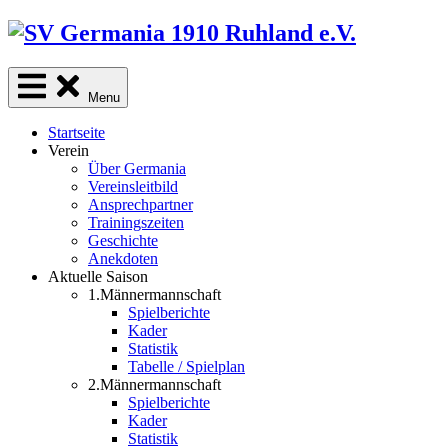
Skip
to
content
Menu
Startseite
Verein
Über Germania
Vereinsleitbild
Ansprechpartner
Trainingszeiten
Geschichte
Anekdoten
Aktuelle Saison
1.Männermannschaft
Spielberichte
Kader
Statistik
Tabelle / Spielplan
2.Männermannschaft
Spielberichte
Kader
Statistik