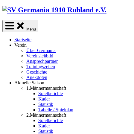
Skip
to
content
Menu
Startseite
Verein
Über Germania
Vereinsleitbild
Ansprechpartner
Trainingszeiten
Geschichte
Anekdoten
Aktuelle Saison
1.Männermannschaft
Spielberichte
Kader
Statistik
Tabelle / Spielplan
2.Männermannschaft
Spielberichte
Kader
Statistik